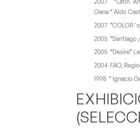
2007 “Latin Am
Gana “ Aldo Cast
2007 “COLOR´s “ 
2005 “Santiago /
2005 “Desire” La 
2004 FAO, Region
1998 “ Ignacio G
EXHIBIC
(SELECC