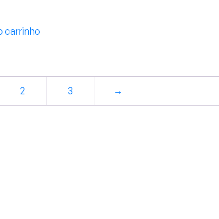
o carrinho
2
3
→