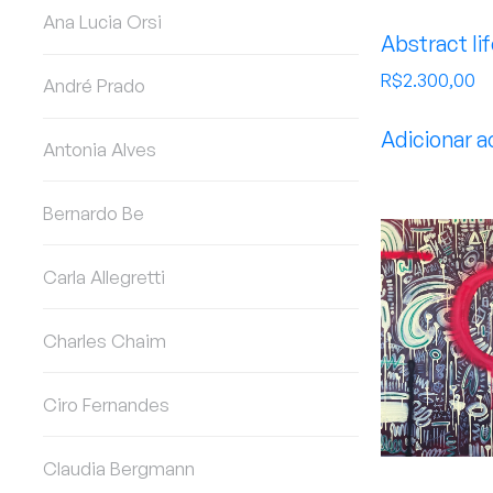
Ana Lucia Orsi
Abstract li
R$
2.300,00
André Prado
Adicionar a
Antonia Alves
Bernardo Be
Carla Allegretti
Charles Chaim
Ciro Fernandes
Claudia Bergmann