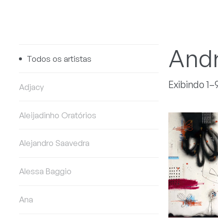
Andr
Todos os artistas
Exibindo 1–
Adjacy
Aleijadinho Oratórios
Alejandro Saavedra
Alessa Baggio
Ana