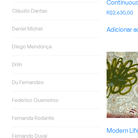
Continuous
Cláudio Dantas
R$
2.630,00
Daniel Michel
Adicionar a
Diego Mendonça
Driin
Du Fernandes
Federico Guerreiros
Fernanda Rodante
Modern Lif
Fernando Duval