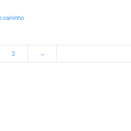
o carrinho
2
→