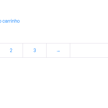
o carrinho
2
3
→