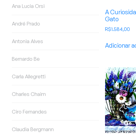
Ana Lucia Orsi
A Curiosid
Gato
André Prado
R$
1.584,00
Antonia Alves
Adicionar a
Bernardo Be
Carla Allegretti
Charles Chaim
Ciro Fernandes
Claudia Bergmann