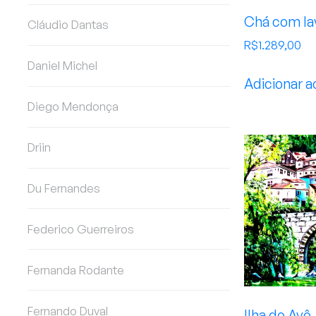
Chá com la
Cláudio Dantas
R$
1.289,00
Daniel Michel
Adicionar a
Diego Mendonça
Driin
Du Fernandes
Federico Guerreiros
Fernanda Rodante
Fernando Duval
Ilha do Avô