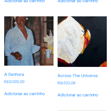
Adicionar ao carrinho
Adicionar ao carrinho
A Senhora
Across The Universe
R$
21.000,00
R$
1.023,08
Adicionar ao carrinho
Adicionar ao carrinho