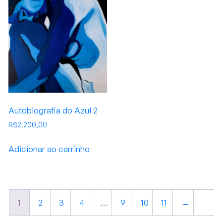
Autobiografia do Azul 2
R$
2.200,00
Adicionar ao carrinho
1
2
3
4
…
9
10
11
→