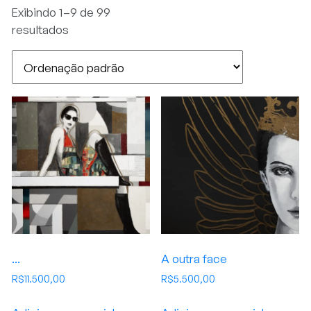
Exibindo 1–9 de 99
resultados
...
A outra face
R$
11.500,00
R$
5.500,00