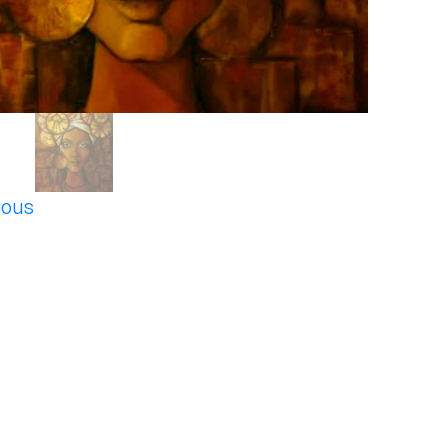
ious
t