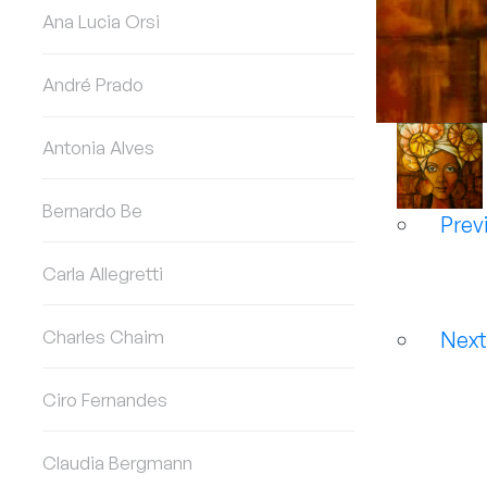
Ana Lucia Orsi
André Prado
Antonia Alves
Bernardo Be
Prev
Carla Allegretti
Charles Chaim
Nex
Ciro Fernandes
Claudia Bergmann