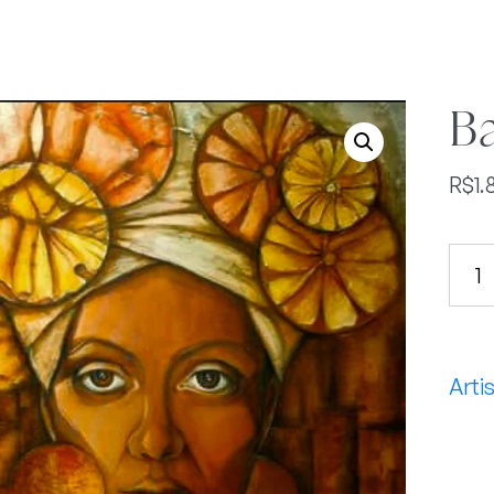
B
R$
1.
Baia
quan