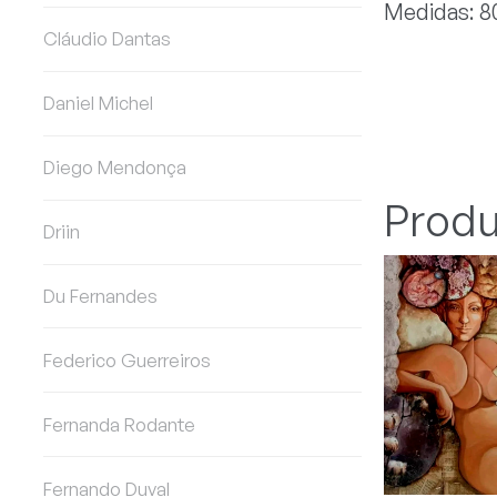
Medidas: 80
Cláudio Dantas
Daniel Michel
Diego Mendonça
Produ
Driin
Du Fernandes
Federico Guerreiros
Fernanda Rodante
Fernando Duval