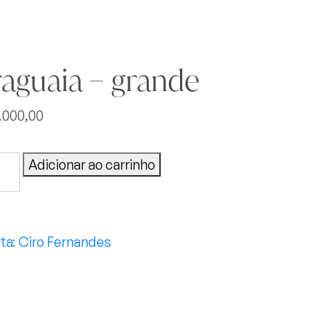
aguaia – grande
.000,00
uaia
Adicionar ao carrinho
de
tidade
Ciro Fernandes