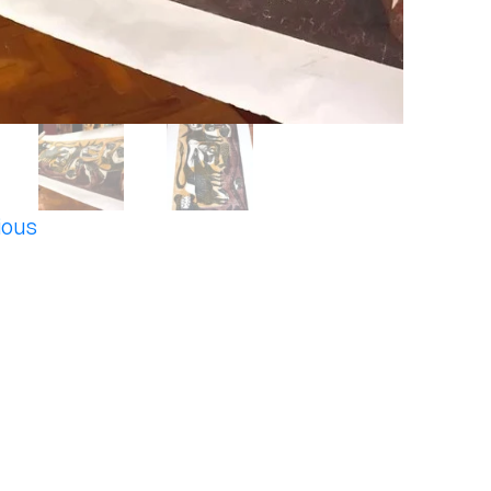
ious
t