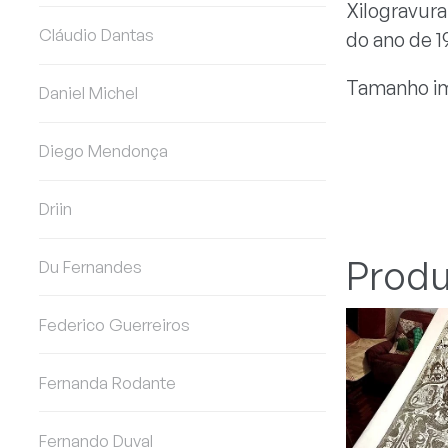
Xilogravura
Cláudio Dantas
do ano de 1
Tamanho im
Daniel Michel
Diego Mendonça
Driin
Produ
Du Fernandes
Federico Guerreiros
Fernanda Rodante
Fernando Duval