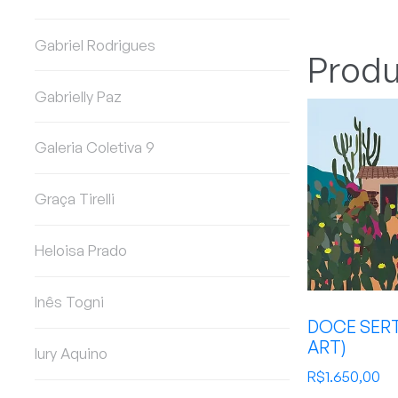
Gabriel Rodrigues
Produ
Gabrielly Paz
Galeria Coletiva 9
Graça Tirelli
Heloisa Prado
Inês Togni
DOCE SERT
ART)
Iury Aquino
R$
1.650,00