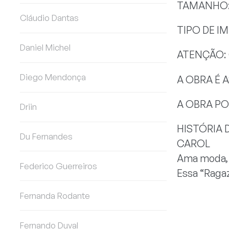
TAMANHO: 
Cláudio Dantas
TIPO DE I
Daniel Michel
ATENÇÃO:
Diego Mendonça
A OBRA É 
A OBRA PO
Driin
HISTÓRIA 
Du Fernandes
CAROL
Ama moda, 
Federico Guerreiros
Essa “Ragazz
Fernanda Rodante
Fernando Duval