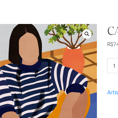
C
R$
7
CAR
quan