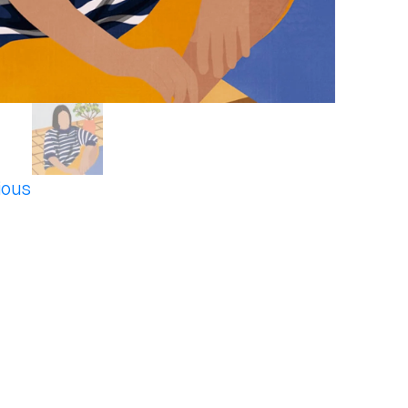
ious
t