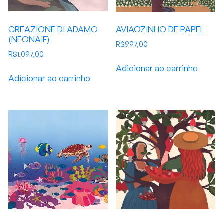
CREAZIONE DI ADAMO
AVIAOZINHO DE PAPEL
(NEONAIF)
R$
997,00
R$
1.097,00
Adicionar ao carrinho
Adicionar ao carrinho