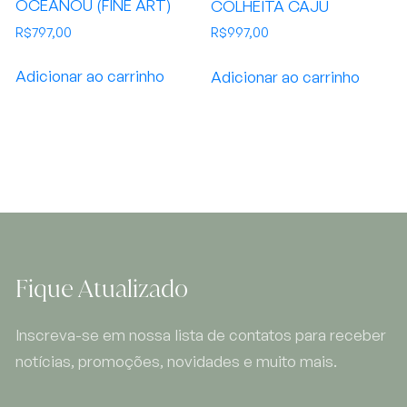
OCEANOU (FINE ART)
COLHEITA CAJU
R$
797,00
R$
997,00
Adicionar ao carrinho
Adicionar ao carrinho
Fique Atualizado
Inscreva-se em nossa lista de contatos para receber
notícias, promoções, novidades e muito mais.