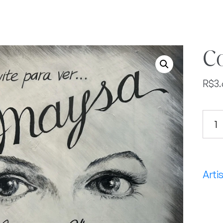
Co
R$
3
Conv
para
ouvi
May
quan