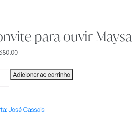
nvite para ouvir Maysa
.680,00
ite
Adicionar ao carrinho
r
sa
tidade
José Cassais