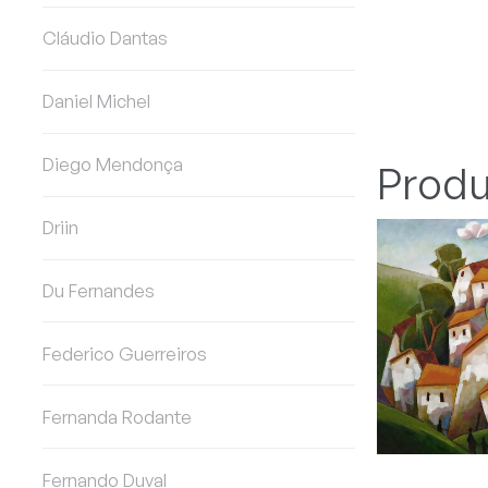
Cláudio Dantas
Daniel Michel
Diego Mendonça
Produ
Driin
Du Fernandes
Federico Guerreiros
Fernanda Rodante
Fernando Duval