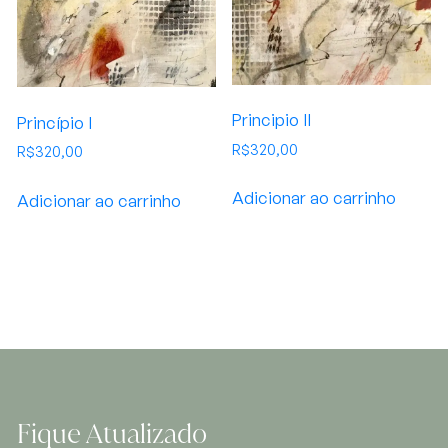
Principio II
Princípio l
R$
320,00
R$
320,00
Adicionar ao carrinho
Adicionar ao carrinho
Fique Atualizado