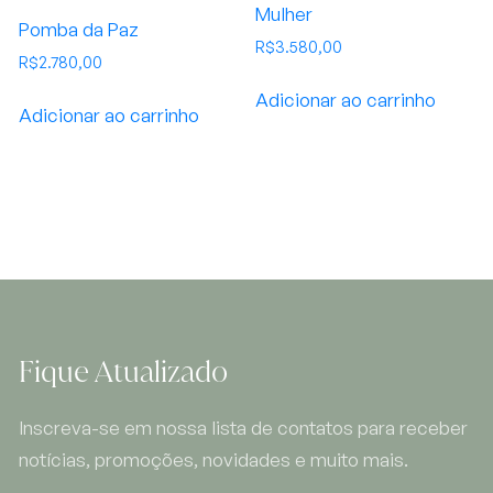
Mulher
Pomba da Paz
R$
3.580,00
R$
2.780,00
Adicionar ao carrinho
Adicionar ao carrinho
Fique Atualizado
Inscreva-se em nossa lista de contatos para receber
notícias, promoções, novidades e muito mais.