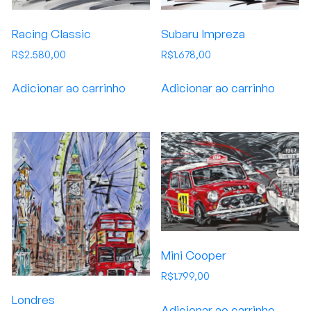
Racing Classic
Subaru Impreza
R$
2.580,00
R$
1.678,00
Adicionar ao carrinho
Adicionar ao carrinho
Mini Cooper
R$
1.799,00
Londres
Adicionar ao carrinho