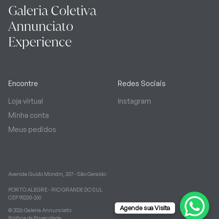
Galeria Coletiva
Annunciato
Experience
Encontre
Redes Sociais
Loja virtual
Instagram
Minha conta
Meus pedidos
Avenida Guido Mondin, 307 - São Geraldo
PORTO ALEGRE - RIO GRANDE DO SUL
CEP 90230-260
Agende sua Visita
Acesse Loja Virtual
© 2026 Galeria Annunciato
Política de Privacidade