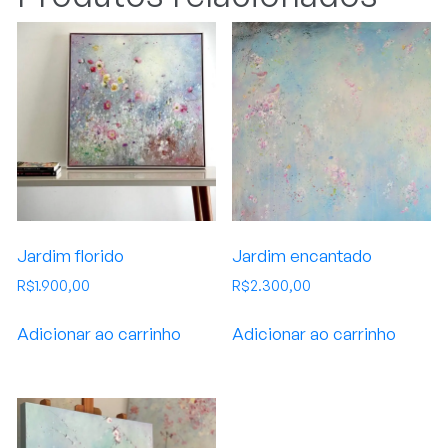
Jardim florido
Jardim encantado
R$
1.900,00
R$
2.300,00
Adicionar ao carrinho
Adicionar ao carrinho