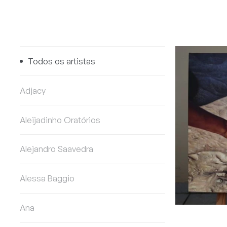
Todos os artistas
Adjacy
Aleijadinho Oratórios
Alejandro Saavedra
Alessa Baggio
Ana