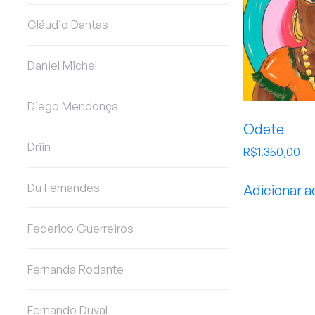
Cláudio Dantas
Daniel Michel
Diego Mendonça
Odete
Driin
R$
1.350,00
Du Fernandes
Adicionar a
Federico Guerreiros
Fernanda Rodante
Fernando Duval