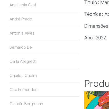
Titulo : Mar
Ana Lucia Orsi
Técnica : Ac
André Prado
Dimensões 
Antonia Alves
Ano : 2022
Bernardo Be
Carla Allegretti
Charles Chaim
Produ
Ciro Fernandes
Claudia Bergmann