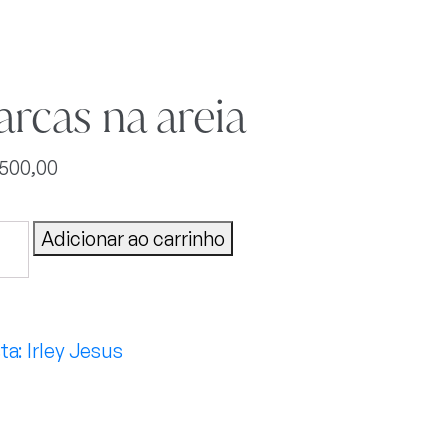
rcas na areia
.500,00
cas
Adicionar ao carrinho
tidade
Irley Jesus