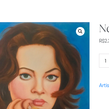
Ne
R$
2.
Ne
Me
Quit
Pas
quan