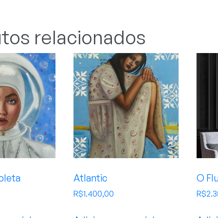
tos relacionados
oleta
Atlantic
O Fl
R$
1.400,00
R$
2.