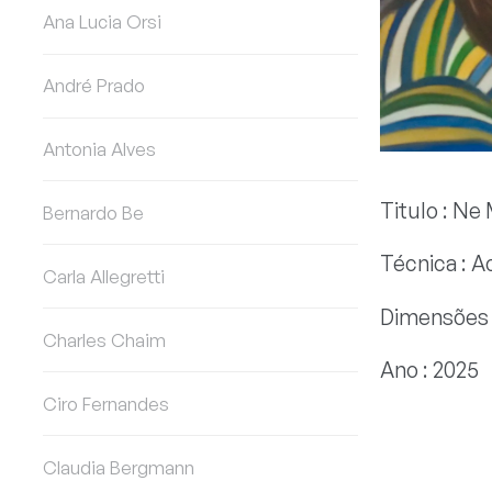
Ana Lucia Orsi
André Prado
Antonia Alves
Titulo : Ne
Bernardo Be
Técnica : Ac
Carla Allegretti
Dimensões 
Charles Chaim
Ano : 2025
Ciro Fernandes
Claudia Bergmann