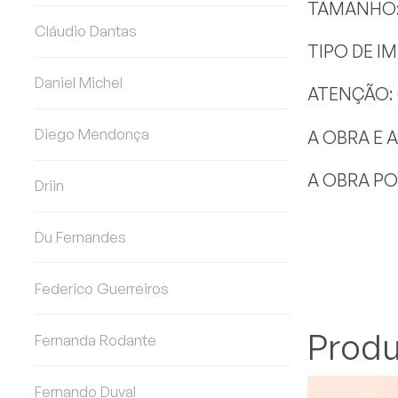
TAMANHO: 
Cláudio Dantas
TIPO DE I
Daniel Michel
ATENÇÃO:
Diego Mendonça
A OBRA E 
A OBRA PO
Driin
Du Fernandes
Federico Guerreiros
Produ
Fernanda Rodante
Fernando Duval