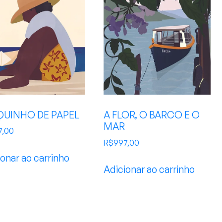
QUINHO DE PAPEL
A FLOR, O BARCO E O
MAR
7,00
R$
997,00
onar ao carrinho
Adicionar ao carrinho