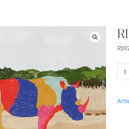
R
R$
9
RIN
quan