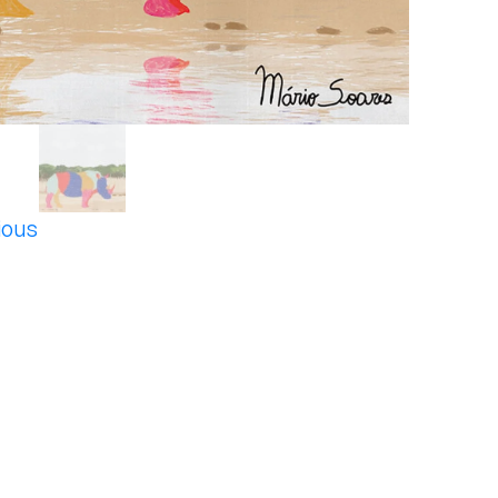
ious
t