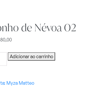
onho de Névoa 02
280,00
ho
Adicionar ao carrinho
oa
tidade
Myza Matteo