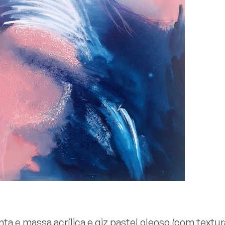
nta e massa acrílica e giz pastel oleoso (com textur