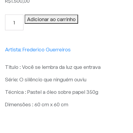
R$
1.500,00
Você
Adicionar ao carrinho
se
lembra
da
luz
Frederico Guerreiros
que
entrava
Titulo : Você se lembra da luz que entrava
quantidade
Série: O silêncio que ninguém ouviu
Técnica : Pastel a óleo sobre papel 350g
Dimensões : 60 cm x 60 cm