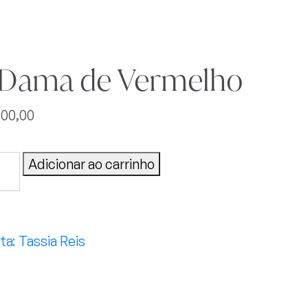
 Dama de Vermelho
300,00
Adicionar ao carrinho
a
melho
tidade
Tassia Reis