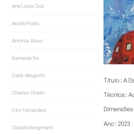
Ana Lucia Orsi
André Prado
Antonia Alves
Bernardo Be
Carla Allegretti
Titulo : A 
Charles Chaim
Técnica : Ac
Dimensões 
Ciro Fernandes
Ano : 2023
Claudia Bergmann