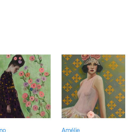
no
Amélie