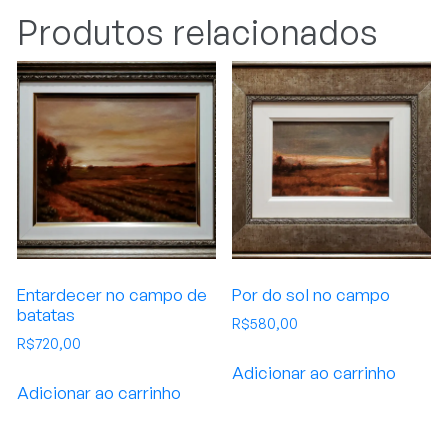
Produtos relacionados
Entardecer no campo de
Por do sol no campo
batatas
R$
580,00
R$
720,00
Adicionar ao carrinho
Adicionar ao carrinho