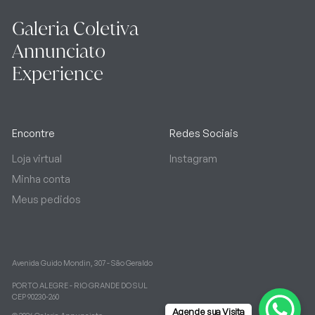
Galeria Coletiva
Annunciato
Experience
Encontre
Redes Sociais
Loja virtual
Instagram
Minha conta
Meus pedidos
Avenida Guido Mondin, 307 - São Geraldo
PORTO ALEGRE - RIO GRANDE DO SUL
CEP 90230-260
Agende sua Visita
Acesse Loja Virtual