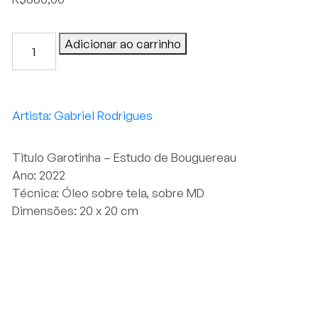
Garotinha
Adicionar ao carrinho
-
Estudo
de
Bouguereau
Gabriel Rodrigues
quantidade
Titulo Garotinha – Estudo de Bouguereau
Ano: 2022
Técnica: Óleo sobre tela, sobre MD
Dimensões: 20 x 20 cm