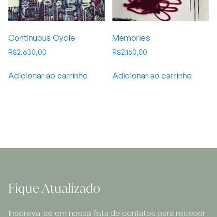
Continuous Cycle
Memories
R$
2.630,00
R$
2.150,00
Adicionar ao carrinho
Adicionar ao carrinho
Fique Atualizado
Inscreva-se em nossa lista de contatos para receber