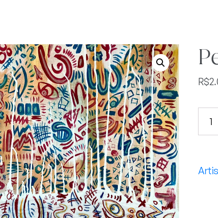
Pe
R$
2
Pers
quan