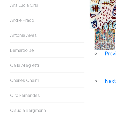
Ana Lucia Orsi
André Prado
Antonia Alves
Bernardo Be
Prev
Carla Allegretti
Charles Chaim
Nex
Ciro Fernandes
Claudia Bergmann