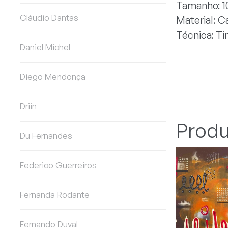
Tamanho: 
Cláudio Dantas
Material: C
Técnica: Tin
Daniel Michel
Diego Mendonça
Driin
Produ
Du Fernandes
Federico Guerreiros
Fernanda Rodante
Fernando Duval