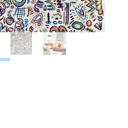
ious
t