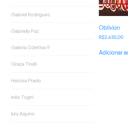
Gabriel Rodrigues
Oblivion
Gabrielly Paz
R$
2.630,00
Galeria Coletiva 9
Adicionar a
Graça Tirelli
Heloisa Prado
Inês Togni
Iury Aquino