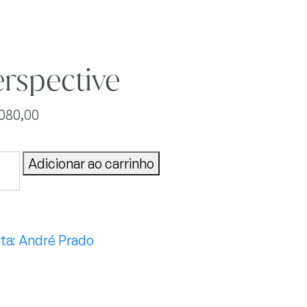
rspective
.080,00
pective
Adicionar ao carrinho
tidade
André Prado