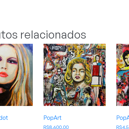
tos relacionados
rdot
PopArt
PopA
R$
8.600,00
R$
4.