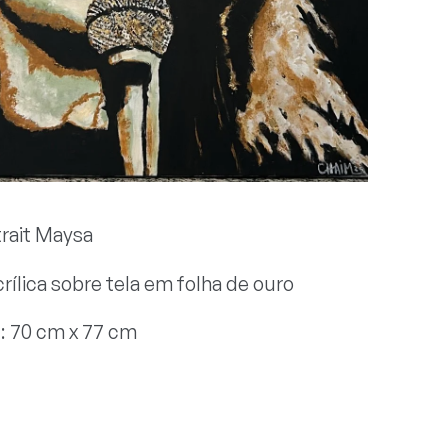
trait Maysa
crílica sobre tela em folha de ouro
: 70 cm x 77 cm