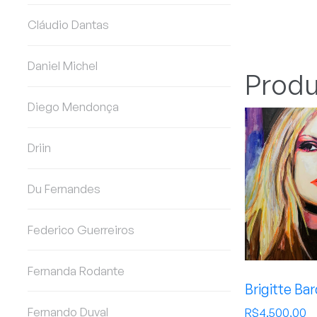
Cláudio Dantas
Daniel Michel
Produ
Diego Mendonça
Driin
Du Fernandes
Federico Guerreiros
Fernanda Rodante
Brigitte Ba
Fernando Duval
R$
4.500,00