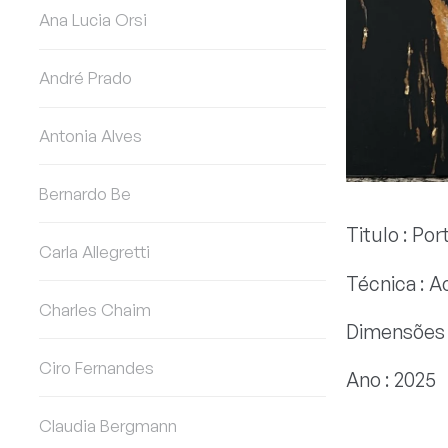
Ana Lucia Orsi
André Prado
Antonia Alves
Bernardo Be
Titulo : Por
Carla Allegretti
Técnica : A
Charles Chaim
Dimensões 
Ciro Fernandes
Ano : 2025
Claudia Bergmann