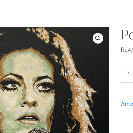
Po
R$
4
Portr
May
quan