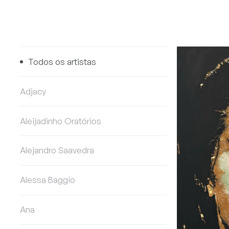
Todos os artistas
Adjacy
Aleijadinho Oratórios
Alejandro Saavedra
Alessa Baggio
Ana